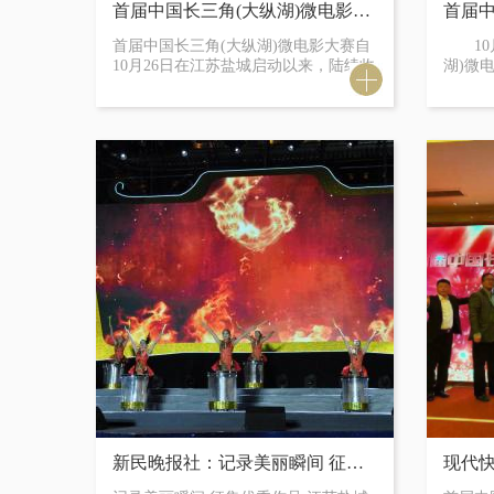
首届中国长三角(大纵湖)微电影大赛作品正在火热征集中！
首届中国长三角(大纵湖)微电影大赛自
10月
10月26日在江苏盐城启动以来，陆续收
湖)微
到来自政府、全国各大院校、影视制作
秀微电
公司等国内外的参赛作品已300多部，
行。作
作品实力不容小觑，内容题材丰富多
止，并
样、各具特色。
新民晚报社：记录美丽瞬间 征集优秀作品 江苏盐城举办微电影大赛