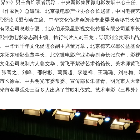
三界外》男主角饰演者沉浮，中央新影集团微电影发展中心主任
《作家网》总编辑、北京微电影产业协会会长赵智，中国电视
全民悦读联盟创会主席、中华文化促进会朗读专业委员会秘书长
有限公司总裁宁夏，北京伯乐聚星影视文化传播有限公司董事
，亚洲微电影杂志副主编、执行制片人刘玉龙，导演刘金笑等出品
、中华五千年文化促进会副主席董万章，北京德艺双馨公益基
东阳东瑞影业董事长、北京微电影产业协会副会长张东奇，影
文化公司总制片人姜文华，黄飞平紫砂艺术馆馆长、美术师黄
、张骞之、刘峰、邵树彬、葛新超、李思祥、王璐璐、刘冬梅、
市长徐军、中共明光市委常委、宣传部长朱智青、明光市人大
光市各界观众三百多人出席了首映礼仪式。艺术电影《三界外