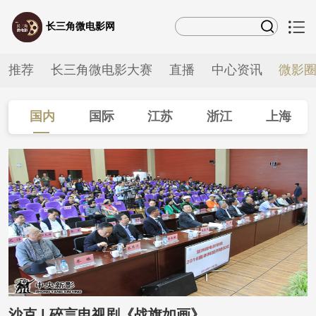
长三角微电影网
推荐
长三角微电影大赛
直播
中心资讯
微影
国内
国际
江苏
浙江
上海
安徽
沙克 | 碎言电视剧《战旗如画》