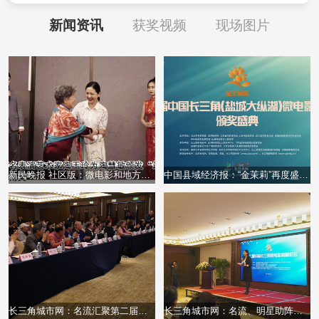
新闻资讯
获奖视频
现场图片
新民晚报 社区版：微电影和地方文旅“携手共进” “金茉莉”再度绽放大纵湖
中国县域经济报：“金茉莉”再度盛开在大纵湖 ——江苏盐城市盐都区以微电影助力地方文旅新发展
长三角城市网：名流汇聚第二届中国长三角微电影高峰论坛，为微电影创作和创新破题
长三角城市网：名流、明星助阵，长三角微电影大赛“金茉莉奖”星光闪耀大纵湖